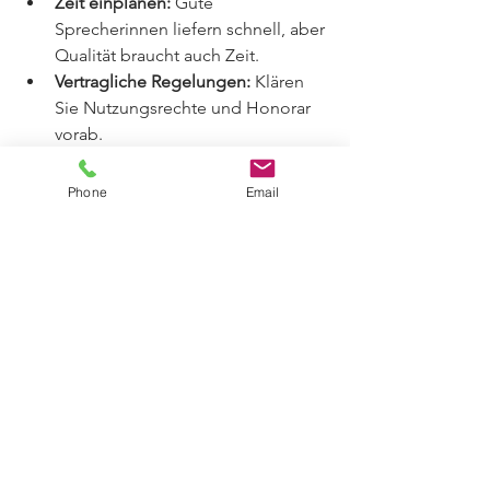
Zeit einplanen:
 Gute 
Sprecherinnen liefern schnell, aber 
Qualität braucht auch Zeit.
Vertragliche Regelungen:
 Klären 
Sie Nutzungsrechte und Honorar 
vorab.
Ich arbeite immer eng mit meinen 
Phone
Email
Kunden zusammen. So entstehen 
Aufnahmen, die nicht nur gut klingen, 
sondern auch Ihre Marke perfekt 
repräsentieren.
Warum ich 
Ihre Stimme 
für Werbung 
sein möchte