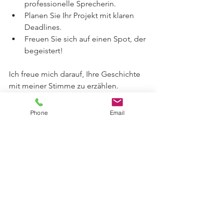
professionelle Sprecherin.
Planen Sie Ihr Projekt mit klaren 
Deadlines.
Freuen Sie sich auf einen Spot, der 
begeistert!
Ich freue mich darauf, Ihre Geschichte 
mit meiner Stimme zu erzählen. 
Machen Sie den ersten Schritt – Ihre 
perfekte Stimme wartet schon!
Phone
Email
Mit der richtigen Stimme wird Ihr 
Online-Spot nicht nur gehört, sondern 
auch gefühlt. Nutzen Sie diese Chance 
– Ihre Botschaft verdient es!