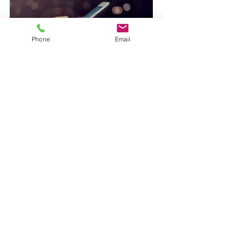
Phone
Email
Kampagnenfilm - EVM
Werbestimme für Ihren Imagefilm
warm, nahbar, authentisch, überzeugend,
markant
TV-Spot - Nivea